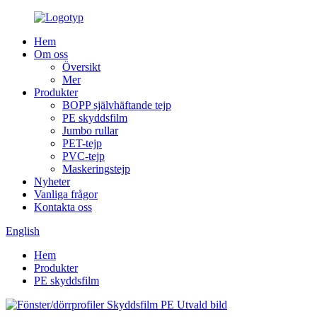
Hem
Om oss
Översikt
Mer
Produkter
BOPP självhäftande tejp
PE skyddsfilm
Jumbo rullar
PET-tejp
PVC-tejp
Maskeringstejp
Nyheter
Vanliga frågor
Kontakta oss
English
Hem
Produkter
PE skyddsfilm