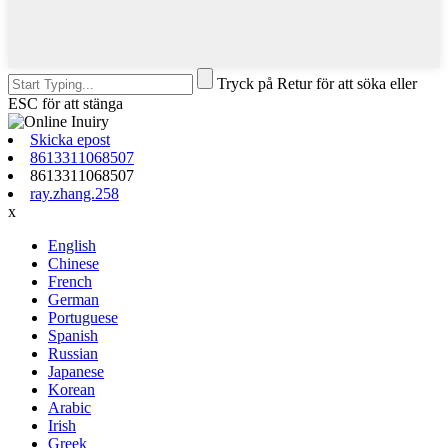
Tryck på Retur för att söka eller
ESC för att stänga
Skicka epost
8613311068507
8613311068507
ray.zhang.258
x
English
Chinese
French
German
Portuguese
Spanish
Russian
Japanese
Korean
Arabic
Irish
Greek