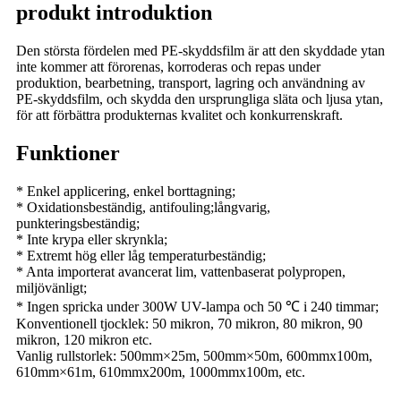
produkt introduktion
Den största fördelen med PE-skyddsfilm är att den skyddade ytan
inte kommer att förorenas, korroderas och repas under
produktion, bearbetning, transport, lagring och användning av
PE-skyddsfilm, och skydda den ursprungliga släta och ljusa ytan,
för att förbättra produkternas kvalitet och konkurrenskraft.
Funktioner
* Enkel applicering, enkel borttagning;
* Oxidationsbeständig, antifouling;långvarig,
punkteringsbeständig;
* Inte krypa eller skrynkla;
* Extremt hög eller låg temperaturbeständig;
* Anta importerat avancerat lim, vattenbaserat polypropen,
miljövänligt;
* Ingen spricka under 300W UV-lampa och 50 ℃ i 240 timmar;
Konventionell tjocklek: 50 mikron, 70 mikron, 80 mikron, 90
mikron, 120 mikron etc.
Vanlig rullstorlek: 500mm×25m, 500mm×50m, 600mmx100m,
610mm×61m, 610mmx200m, 1000mmx100m, etc.