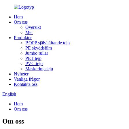
Hem
Om oss
Översikt
Mer
Produkter
BOPP självhäftande tejp
PE skyddsfilm
Jumbo rullar
PET-tejp
PVC-tejp
Maskeringstejp
Nyheter
Vanliga frågor
Kontakta oss
English
Hem
Om oss
Om oss