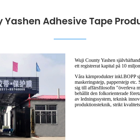
 Yashen Adhesive Tape Produc
Wuji County Yashen självhäftand
ett registrerat kapital på 10 miljo
Våra kärnprodukter inkl.BOPP sj
maskeringstejp, papperstejp etc. S
sig till affärsfilosofin "överleva
behållit den folkorienterade föret
av ledningssystem, teknisk innov
produktionsteknik, strikt kvalite