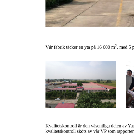
2
Vår fabrik täcker en yta på 16 600 m
, med 5 p
Kvalitetskontroll är den väsentliga delen av Yas
kvalitetskontroll sköts av vår VP som rapportera