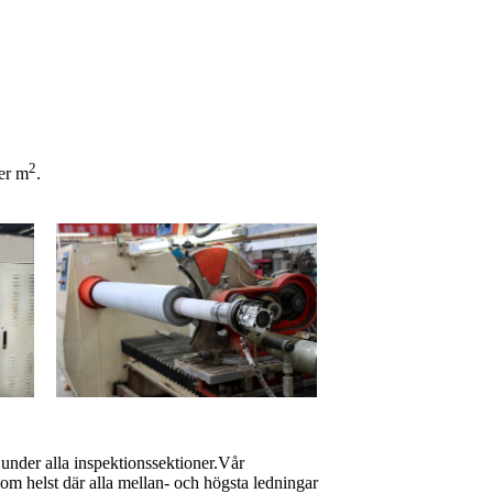
2
ner m
.
r under alla inspektionssektioner.Vår
 som helst där alla mellan- och högsta ledningar