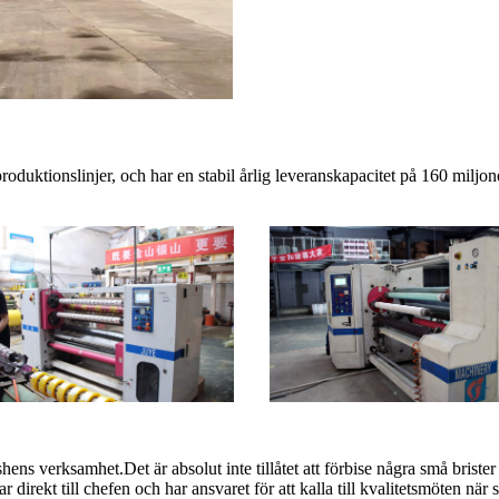
roduktionslinjer, och har en stabil årlig leveranskapacitet på 160 miljo
hens verksamhet.Det är absolut inte tillåtet att förbise några små briste
r direkt till chefen och har ansvaret för att kalla till kvalitetsmöten när