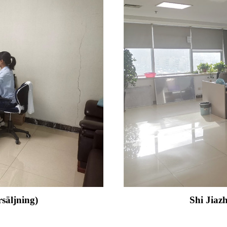
säljning)
Shi Jiaz