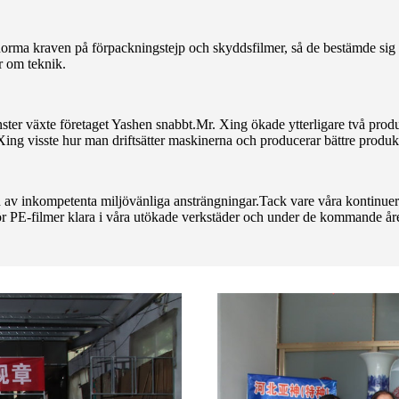
rma kraven på förpackningstejp och skyddsfilmer, så de bestämde sig för
r om teknik.
jänster växte företaget Yashen snabbt.Mr. Xing ökade ytterligare två pro
ing visste hur man driftsätter maskinerna och producerar bättre produk
d av inkompetenta miljövänliga ansträngningar.Tack vare våra kontinuer
ör PE-filmer klara i våra utökade verkstäder och under de kommande åre