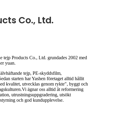
ts Co., Ltd.
e tejp Products Co., Ltd. grundades 2002 med
ner yuan.
älvhäftande tejp, PE-skyddsfilm,
edan starten har Yashen företaget alltid hållit
 med kvalitet, utvecklas genom rykte", byggt och
agskulturen.Vi ägnar oss alltid åt reformering
ation, utrustningsuppgradering, utsökt
tsstyrning och god kundupplevelse.