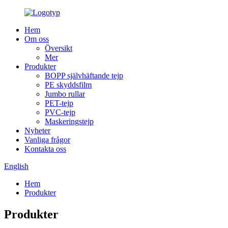
Hem
Om oss
Översikt
Mer
Produkter
BOPP självhäftande tejp
PE skyddsfilm
Jumbo rullar
PET-tejp
PVC-tejp
Maskeringstejp
Nyheter
Vanliga frågor
Kontakta oss
English
Hem
Produkter
Produkter