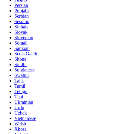
Persian
Punjabi
Serbian
Sesotho
Sinhala
Slovak
Slovenian
Somali
Samoan
Scots Gaelic
Shona
Sindhi
Sundanese
Swahili
Tajik
Tamil
Telugu
Thai
Ukrainian
Urdu
Uzbek
Vietnamese
Welsh
Xhosa