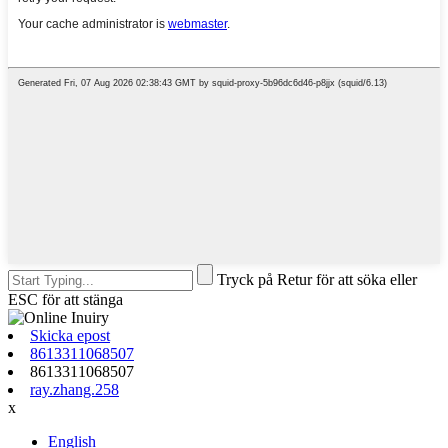
Tryck på Retur för att söka eller
ESC för att stänga
Skicka epost
8613311068507
8613311068507
ray.zhang.258
x
English