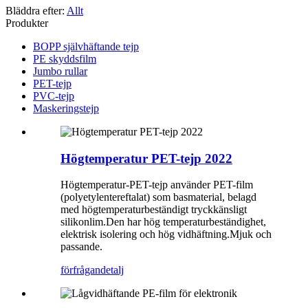
Bläddra efter:
Allt
Produkter
BOPP självhäftande tejp
PE skyddsfilm
Jumbo rullar
PET-tejp
PVC-tejp
Maskeringstejp
Högtemperatur PET-tejp 2022
Högtemperatur-PET-tejp använder PET-film
(polyetylentereftalat) som basmaterial, belagd
med högtemperaturbeständigt tryckkänsligt
silikonlim.Den har hög temperaturbeständighet,
elektrisk isolering och hög vidhäftning.Mjuk och
passande.
förfrågan
detalj