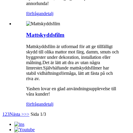
annorlunda!
förfrågan
detalj
Mattskyddsfilm
Mattskyddsfilm är utformad för att ge tillfälligt
skydd till olika mattor mot färg, damm, smuts och
byggrester under dekoration, installation eller
målning.Det är lätt att dra av utan några
limrester.Självhäftande mattskyddsfilmer har
stabil vidhäftningsförmåga, lätt att fästa på och
riva av.
Yashen lovar en glad användningsupplevelse till
våra kunder!
förfrågan
detalj
1
2
3
Nästa >
>>
Sida 1/3