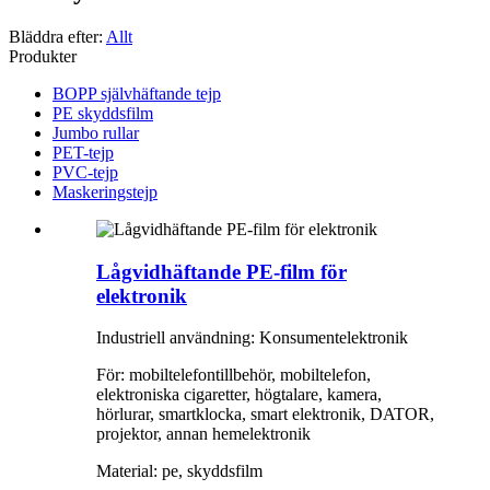
Bläddra efter:
Allt
Produkter
BOPP självhäftande tejp
PE skyddsfilm
Jumbo rullar
PET-tejp
PVC-tejp
Maskeringstejp
Lågvidhäftande PE-film för
elektronik
Industriell användning: Konsumentelektronik
För: mobiltelefontillbehör, mobiltelefon,
elektroniska cigaretter, högtalare, kamera,
hörlurar, smartklocka, smart elektronik, DATOR,
projektor, annan hemelektronik
Material: pe, skyddsfilm