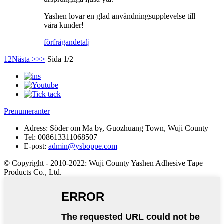
Yashen lovar en glad användningsupplevelse till
våra kunder!
förfrågan
detalj
1
2
Nästa >
>>
Sida 1/2
Prenumeranter
Adress:
Söder om Ma by, Guozhuang Town, Wuji County
Tel:
008613311068507
E-post:
admin@ysboppe.com
© Copyright - 2010-2022: Wuji County Yashen Adhesive Tape
Products Co., Ltd.