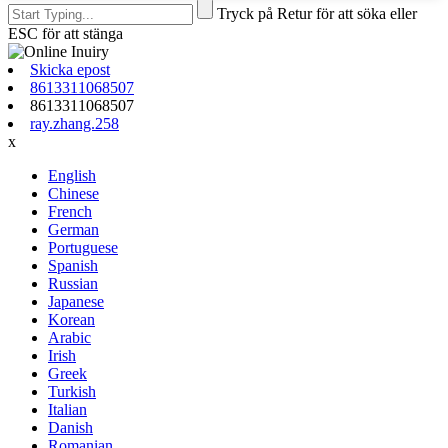
Tryck på Retur för att söka eller
ESC för att stänga
Skicka epost
8613311068507
8613311068507
ray.zhang.258
x
English
Chinese
French
German
Portuguese
Spanish
Russian
Japanese
Korean
Arabic
Irish
Greek
Turkish
Italian
Danish
Romanian