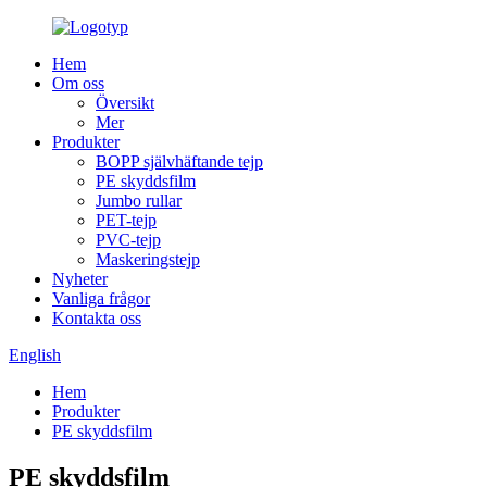
Hem
Om oss
Översikt
Mer
Produkter
BOPP självhäftande tejp
PE skyddsfilm
Jumbo rullar
PET-tejp
PVC-tejp
Maskeringstejp
Nyheter
Vanliga frågor
Kontakta oss
English
Hem
Produkter
PE skyddsfilm
PE skyddsfilm