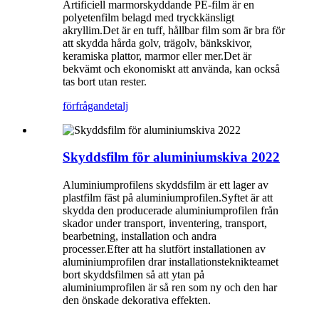
Artificiell marmorskyddande PE-film är en
polyetenfilm belagd med tryckkänsligt
akryllim.Det är en tuff, hållbar film som är bra för
att skydda hårda golv, trägolv, bänkskivor,
keramiska plattor, marmor eller mer.Det är
bekvämt och ekonomiskt att använda, kan också
tas bort utan rester.
förfrågan
detalj
Skyddsfilm för aluminiumskiva 2022
Aluminiumprofilens skyddsfilm är ett lager av
plastfilm fäst på aluminiumprofilen.Syftet är att
skydda den producerade aluminiumprofilen från
skador under transport, inventering, transport,
bearbetning, installation och andra
processer.Efter att ha slutfört installationen av
aluminiumprofilen drar installationsteknikteamet
bort skyddsfilmen så att ytan på
aluminiumprofilen är så ren som ny och den har
den önskade dekorativa effekten.