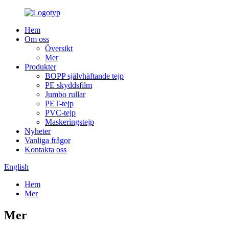
Hem
Om oss
Översikt
Mer
Produkter
BOPP självhäftande tejp
PE skyddsfilm
Jumbo rullar
PET-tejp
PVC-tejp
Maskeringstejp
Nyheter
Vanliga frågor
Kontakta oss
English
Hem
Mer
Mer