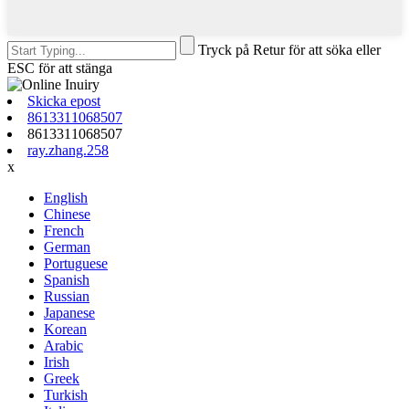
Tryck på Retur för att söka eller
ESC för att stänga
Skicka epost
8613311068507
8613311068507
ray.zhang.258
x
English
Chinese
French
German
Portuguese
Spanish
Russian
Japanese
Korean
Arabic
Irish
Greek
Turkish