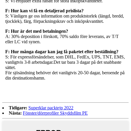
S: Vi erbjuder extra rabatt för stora inköpskvantiteter.
F: Hur kan vi få en detaljerad prislista?
S: Vänligen ge oss information om produktstorlek (längd, bredd,
tjocklek), färg, förpackningskrav och inköpskvantitet.
F: Hur är det med betalningen?
A: 30% deposition i förskott, 70% saldo före leverans, av T/T
eller LC vid synen.
F: Hur många dagar kan jag få paketet efter beställning?
S: För expressförsändelser, som DHL, FedEx, UPS, TNT, EMS,
vanligtvis 3-8 arbetsdagar.Det tar bara 3 dagar på det snabbaste
sättet.
För sjösändning behöver det vanligtvis 20-50 dagar, beroende på
din destinationshamn.
Tidigare:
Superklar packtejp 2022
Nästa:
Fönster/dörrprofiler Skyddsfilm PE