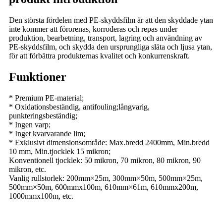
Den största fördelen med PE-skyddsfilm är att den skyddade ytan
inte kommer att förorenas, korroderas och repas under
produktion, bearbetning, transport, lagring och användning av
PE-skyddsfilm, och skydda den ursprungliga släta och ljusa ytan,
för att förbättra produkternas kvalitet och konkurrenskraft.
Funktioner
* Premium PE-material;
* Oxidationsbeständig, antifouling;långvarig,
punkteringsbeständig;
* Ingen varp;
* Inget kvarvarande lim;
* Exklusivt dimensionsområde: Max.bredd 2400mm, Min.bredd
10 mm, Min.tjocklek 15 mikron;
Konventionell tjocklek: 50 mikron, 70 mikron, 80 mikron, 90
mikron, etc.
Vanlig rullstorlek: 200mm×25m, 300mm×50m, 500mm×25m,
500mm×50m, 600mmx100m, 610mm×61m, 610mmx200m,
1000mmx100m, etc.