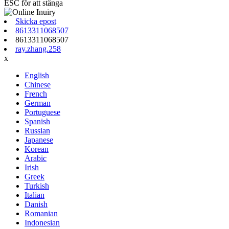
ESC för att stänga
Skicka epost
8613311068507
8613311068507
ray.zhang.258
x
English
Chinese
French
German
Portuguese
Spanish
Russian
Japanese
Korean
Arabic
Irish
Greek
Turkish
Italian
Danish
Romanian
Indonesian