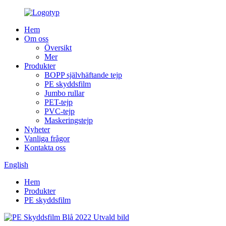
Hem
Om oss
Översikt
Mer
Produkter
BOPP självhäftande tejp
PE skyddsfilm
Jumbo rullar
PET-tejp
PVC-tejp
Maskeringstejp
Nyheter
Vanliga frågor
Kontakta oss
English
Hem
Produkter
PE skyddsfilm